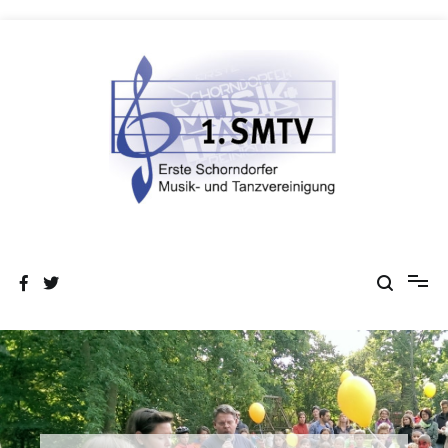
Zum
Inhalt
springen
Erste Schorndorfer Musik- und
Gemeinsam im Takt!
Tanzvereinigung e.V.