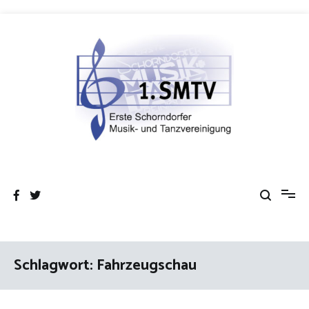
Zum
Inhalt
springen
Erste Schorndorfer Musik- und
Gemeinsam im Takt!
Tanzvereinigung e.V.
Schlagwort:
Fahrzeugschau