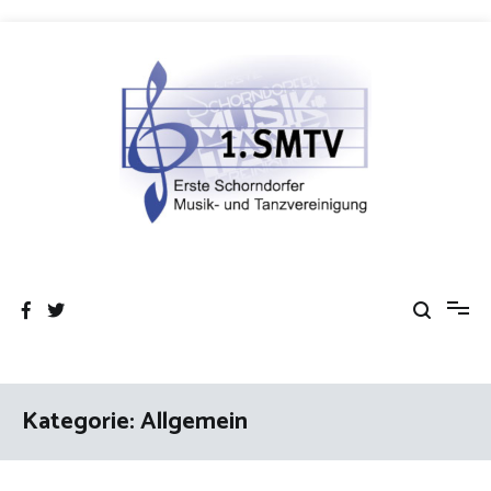
Zum
Inhalt
springen
Erste Schorndorfer Musik- und
Gemeinsam im Takt!
Tanzvereinigung e.V.
Kategorie:
Allgemein