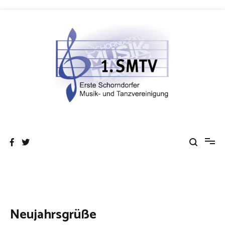
Zum
Inhalt
springen
Erste Schorndorfer Musik- und
Gemeinsam im Takt!
Tanzvereinigung e.V.
Neujahrsgrüße